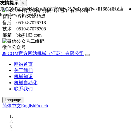
友情提示
×
J9.COM官方网站公司官方宣传网站为公司官网和1688旗舰
http://www.jmgg66.com
售前：0510-87061341
售后：0510-87076718
技术：0510-87076708
邮箱：bk@163.com
微信公众号
J9.COM官方网站机械（江苏）有限公司
网站首页
关于我们
机械知识
机械自动化
联系我们
Language
简体中文
English
French