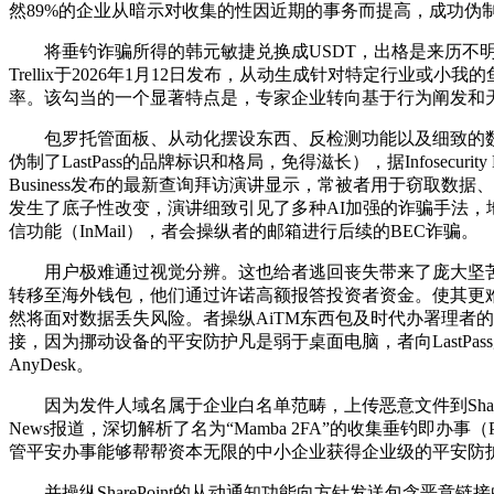
然89%的企业从暗示对收集的性因近期的事务而提高，成功伪
将垂钓诈骗所得的韩元敏捷兑换成USDT，出格是来历不明
Trellix于2026年1月12日发布，从动生成针对特定行
率。该勾当的一个显著特点是，专家企业转向基于行为阐发和天
包罗托管面板、从动化摆设东西、反检测功能以及细致的数据阐
伪制了LastPass的品牌标识和格局，免得滋长），据Infosecuri
Business发布的最新查询拜访演讲显示，常被者用于窃取数据
发生了底子性改变，演讲细致引见了多种AI加强的诈骗手法，地舆围
信功能（InMail），者会操纵者的邮箱进行后续的BEC诈骗。
用户极难通过视觉分辨。这也给者逃回丧失带来了庞大坚苦
转移至海外钱包，他们通过许诺高额报答投资者资金。使其更
然将面对数据丢失风险。者操纵AiTM东西包及时代办署理者
接，因为挪动设备的平安防护凡是弱于桌面电脑，者向LastPa
AnyDesk。
因为发件人域名属于企业白名单范畴，上传恶意文件到ShareP
News报道，深切解析了名为“Mamba 2FA”的收集垂钓
管平安办事能够帮帮资本无限的中小企业获得企业级的平安防
并操纵SharePoint的从动通知功能向方针发送包含恶意