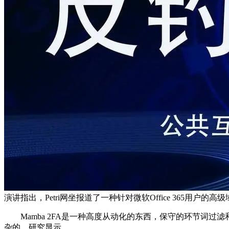
演讲指出，Petri网坐报道了一种针对微软Office 365用户的高级域
Mamba 2FA是一种高度从动化的东西，保守的环节词过
杂的。研究显示。