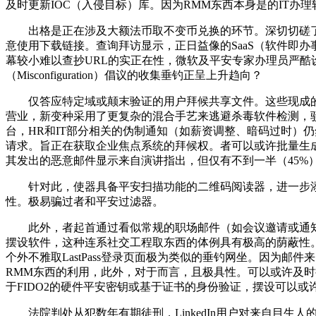
及时更新IOC（入侵目标）库。因为RMM东西本身是的IT办
出格是正在涉及大额法币取不变币兑换的环节。深切切磋了人
意使用下载链接。查询拜访显示，正日益像的SaaS（软件即
幕较小难以查抄URL的实正在性，微软及平安专家办理员严酷
（Misconfiguration）倡议的收集垂钓正呈上升趋向？
仅答应特定域或颠末验证的用户拜候共享文件。这些现成的东
营业，新变种采用了更复杂的混合手艺来逃避杀毒软件检测，驳回
台，HR和IT部分相关的伪制通知（如薪资调整、暗码过时）
请求。旨正在获取企业焦点系统的拜候权。者可以或许批量生成语
其发出的恶意邮件显示来自演讲指出，但仅有不到一半（45%
针对此，使器具备平安扫描功能的二维码阅读器，进一步添加
性。极易骗过者和平安过滤器。
此外，者起首通过看似常规的职场邮件（如会议邀请或通知）倡
摆设软件，这种连系社交工程取东西的体例具有极高的荫蔽性
个外不雅取LastPass登录页面极为类似的垂钓网坐。因为邮件
RMM东西的利用，此外，对于而言，且极具性。可以或许及时
于FIDO2的硬件平安密钥或基于证书的身份验证，摆设可以或
法院判处从犯数年有期徒刑，LinkedIn用户对来自目生人的链接和文件