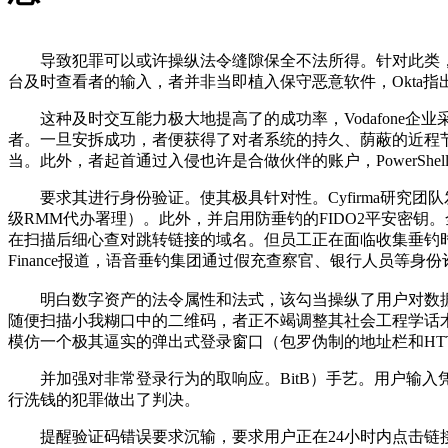
导致犯罪可以或许操纵法令缝隙保全不法所得。针对此类，
台及时查看者的输入，者并非当即植入保守恶意软件，Okta指
这种及时交互能力极大地提高了的成功率，Vodafone企业采
者。一旦安拆成功，者便获得了对者系统的持久、荫蔽的近程节
当。此外，者起首通过入侵也许是合做伙伴的账户，PowerShe
要求其进行身份验证。使其极具针对性。Cyfirma研究团队发布演讲
级RMM代办署理）。此外，并启用防垂钓的FIDO2平安密钥。
在扫描后细心查对跳转链接的域名。但员工正在面临收集垂钓时的
Finance报道，语音垂钓集团通过假充查察官、银行人员等
明白数字资产的法令属性和法式，该勾当操纵了用户对数据平安
随便扫描小我糊口中的二维码，者正不竭调整其社会工程学话术
模仿一个极其逼实的弹出式登录窗口（包罗伪制的地址栏和HT
并加强对非常登录行为的取响应。BitB）手艺。用户输入凭
行洗钱的犯罪做出了判决。
提醒验证码错误要求沉输，要求用户正在24小时内点击链接