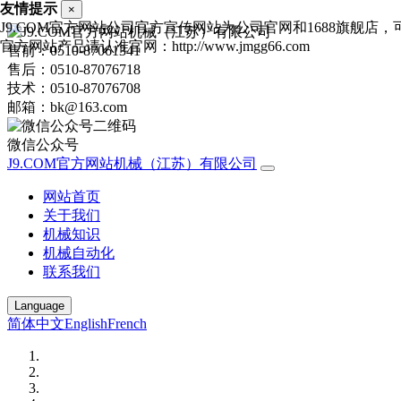
友情提示
×
J9.COM官方网站公司官方宣传网站为公司官网和1688旗舰店
官方网站产品请认准官网：http://www.jmgg66.com
售前：0510-87061341
售后：0510-87076718
技术：0510-87076708
邮箱：bk@163.com
微信公众号
J9.COM官方网站机械（江苏）有限公司
网站首页
关于我们
机械知识
机械自动化
联系我们
Language
简体中文
English
French