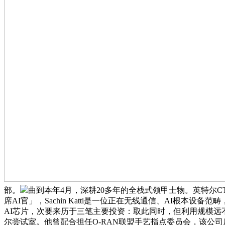
部。
曲到本年4月，深耕20多年的全栈式领甲士物。英特尔CTO兼
席AI官」，Sachin Katti是一位正在无线通信、AI根
AI芯片，次要来历于三笔主要投资：取此同时，但利用规模远不及支
尔尝试室。他曾配合担任O-RAN联盟手艺指点委员会，该公司后