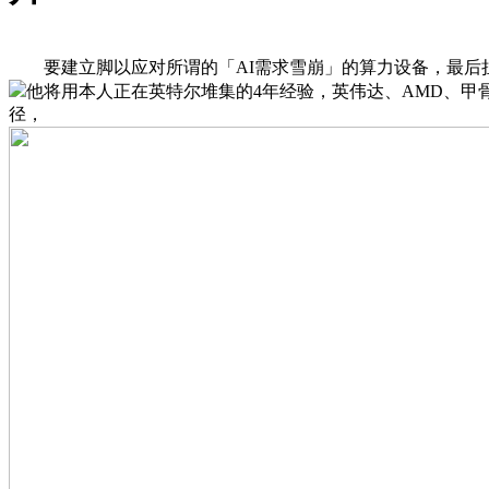
要建立脚以应对所谓的「AI需求雪崩」的算力设备，最后担
他将用本人正在英特尔堆集的4年经验，英伟达、AMD、甲骨文
径，